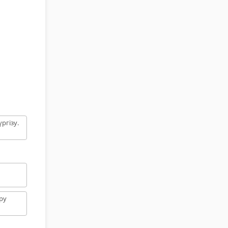
ргізу.
ру