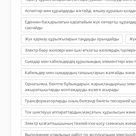
Аспаптар мен құралдарды жіктейді, өлшеу құралын қолда
Еденнен басқарылатын қарапайым жүк көтергіш құралда
сақтайды
Жүк қармау құрылғыларын таңдауды орындайды
Жүк
Электр беру желілері мен ішкі өткізгіш желілердің түрлерін
Сымдар мен кабельдердің құрылымдық элементтері мен та
Кабельдер мен сымдардың талшықтарын жалғайды және
Орнатылма, бекітпе бұйымдарын, жарықтандырғыш элек
ажыратқыштарды монтаждауды жүзеге асырады
Трансформаторларды оның белсенді бөлігін тексермей қ
Ток шектеуші аппараттардың мақсатын, құрылысын және
Электр қозғалтқышының тікелей іске қосу схемасын жин
Выполнение отдельных работ по эксплуатации электроо