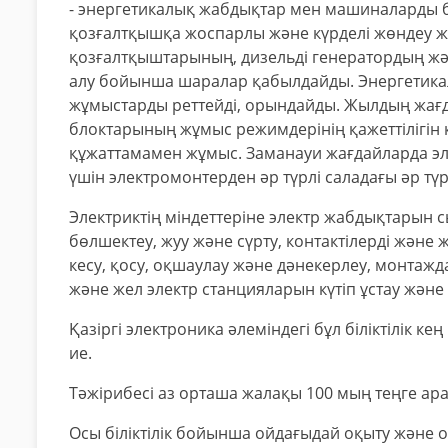
- энергетикалық жабдықтар мен машиналарды бө
қозғалтқышқа жоспарлы және күрделі жөндеу ж
қозғалтқыштарының, дизельді генератордың ж
алу бойынша шаралар қабылдайды. Энергетика
жұмыстарды реттейді, орындайды. Жылдың жағ
блоктарының жұмыс режимдерінің қажеттілігін 
құжаттамамен жұмыс. Заманауи жағдайларда эл
үшін электромонтерден әр түрлі саладағы әр тү
Электриктің міндеттеріне электр жабдықтарын с
бөлшектеу, жуу және сүрту, контактілерді және 
кесу, қосу, оқшаулау және дәнекерлеу, монтажда
және жел электр станцияларын күтіп ұстау және
Қазіргі электроника әлеміндегі бұл біліктілік 
ие.
Тәжірибесі аз орташа жалақы 100 мың теңге ар
Осы біліктілік бойынша ойдағыдай оқыту және о