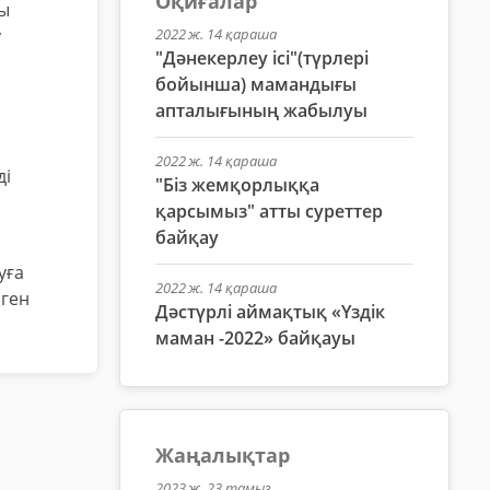
Оқиғалар
уы
2022 ж. 14 қараша
у
"Дәнекерлеу ісі"(түрлері
бойынша) мамандығы
апталығының жабылуы
2022 ж. 14 қараша
ді
"Біз жемқорлыққа
қарсымыз" атты суреттер
байқау
уға
2022 ж. 14 қараша
лген
Дәстүрлі аймақтық «Үздік
маман -2022» байқауы
Жаңалықтар
2023 ж. 23 тамыз