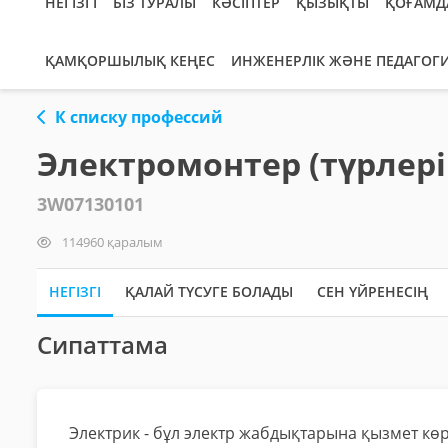
НЕГІЗГІ
БІЗ ТУРАЛЫ
КӘСІПТЕР
ҚЫЗЫҚТЫ
ҚОҒАМД
ҚАМҚОРШЫЛЫҚ КЕҢЕС
ИНЖЕНЕРЛІК ЖӘНЕ ПЕДАГОГ
К списку профессий
Электромонтер (түрлер
3W07130101
114960 қаралым
НЕГІЗГІ
ҚАЛАЙ ТҮСУГЕ БОЛАДЫ
СЕН ҮЙРЕНЕСІҢ
Сипаттама
Электрик - бұл электр жабдықтарына қызмет кө