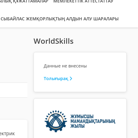
ЫЛЫҚ ҚҰЖАТТАМАЛАР
МЕМЛЕКЕТТІК АТТЕСТАТТАУ
СЫБАЙЛАС ЖЕМҚОРЛЫҚТЫҢ АЛДЫН АЛУ ШАРАЛАРЫ
WorldSkills
Данные не внесены
Толығырақ
ектрик