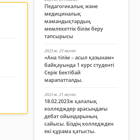
Педагогикалық және
медициналық
мамандықтардың
мемлекеттік білім беру
тапсырысы
2023 ж. 23 ақпан
«Ана тілім – асыл қазынам»
байқауында 1 курс студенті
Серік Бектібай
марапатталды.
2023 ж. 21 ақпан
18.02.2023ж қалалық
колледждер арасындағы
дебат ойындарының
сайысы. Біздің колледжден
екі құрама қатысты.