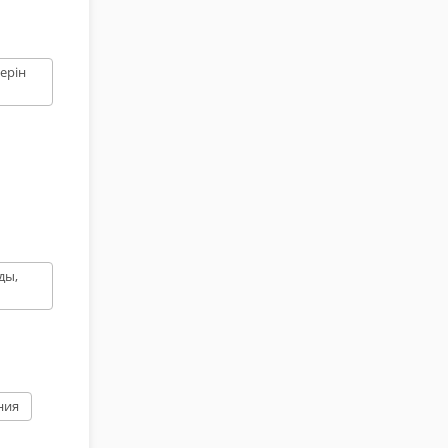
ерін
ды,
ния