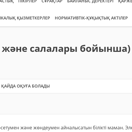
АСТЫҚ
ПІКІРЛЕР
СҰРАҚТАР
БАЙЛАНЫС ДЕРЕКТЕРІ
ҚАРЖ
ИКАЛЫҚ ҚЫЗМЕТКЕРЛЕР
НОРМАТИВТІК-ҚҰҚЫҚТЫҚ АКТІЛЕР
і және салалары бойынша)
ҚАЙДА ОҚУҒА БОЛАДЫ
рсетумен және жөндеумен айналысатын білікті маман. Эл