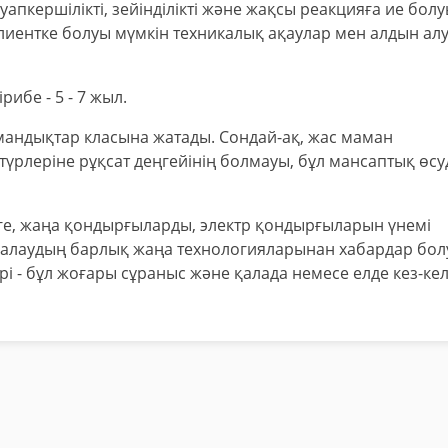
апкершілікті, зейінділікті және жақсы реакцияға ие бол
лиентке болуы мүмкін техникалық ақаулар мен алдын ал
ибе - 5 - 7 жыл.
амандықтар класына жатады. Сондай-ақ, жас маман
түрлеріне рұқсат деңгейінің болмауы, бұл мансаптық өсу
зуге, жаңа қондырғыларды, электр қондырғыларын үнемі
калаудың барлық жаңа технологияларынан хабардар бол
ірі - бұл жоғары сұраныс және қалада немесе елде кез-ке