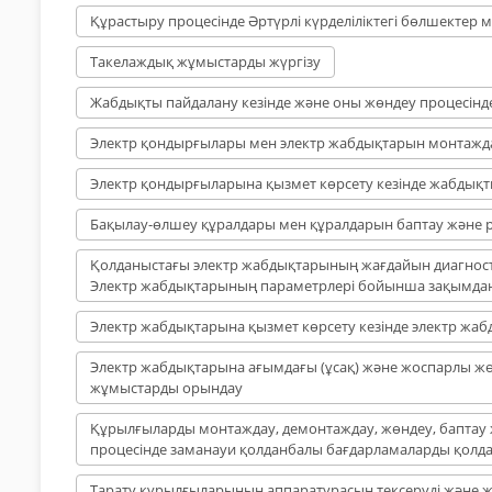
Құрастыру процесінде Әртүрлі күрделіліктегі бөлшектер 
Такелаждық жұмыстарды жүргізу
Жабдықты пайдалану кезінде және оны жөндеу процесінде
Электр қондырғылары мен электр жабдықтарын монтажда
Электр қондырғыларына қызмет көрсету кезінде жабдықты
Бақылау-өлшеу құралдары мен құралдарын баптау және р
Қолданыстағы электр жабдықтарының жағдайын диагности
Электр жабдықтарының параметрлері бойынша зақымда
Электр жабдықтарына қызмет көрсету кезінде электр жаб
Электр жабдықтарына ағымдағы (ұсақ) және жоспарлы ж
жұмыстарды орындау
Құрылғыларды монтаждау, демонтаждау, жөндеу, бапта
процесінде заманауи қолданбалы бағдарламаларды қолд
Тарату құрылғыларының аппаратурасын тексеруді және ж