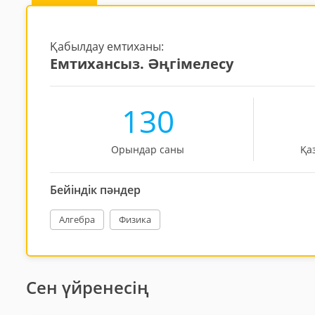
Қабылдау емтиханы:
Емтихансыз. Әңгімелесу
130
Орындар саны
Қа
Бейіндік пәндер
Алгебра
Физика
Сен үйренесің