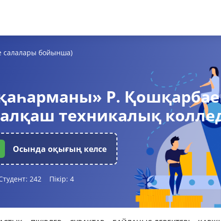
е салалары бойынша)
қаһарманы» Р. Қошқарбае
Балқаш техникалық колле
Осында оқығың келсе
Студент:
242
Пікір:
4