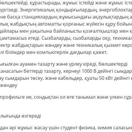
лшектейді, құрастырады, жұмыс істейді және жұмыс істе
үргізеді. Энергетикалық қондырғылардың, энергоблокт
әне басқа станциялардың жұмысындағы ақаулықтардың 
лық жабдықтың автоматты қорғаныс жүйесін құру бойы
дайлары мен уақытына байланысты қозғалтқыштар мен қ
қамтамасыз етеді. Сызбаларды, сызбаларды оқу, техника
ектр жабдықтарын жөндеу және техникалық қызмет көрс
рлі білімдер мен компьютерлік дағдылар қажет.
ығылған ауамен тазарту және үрлеу кіреді, бөлшектерді
жанасатын беттерді тазарту, кернеуі 1000 В дейінгі сымда
у сымдарын төсеу. және кабельдер, қуаты 50 кВт дейінгі 
 жөндеу
кең профильге ие, сондықтан ол өте танымал және үлкен сұ
алығында өзгереді
дан әрі жұмыс жасау үшін студент физика, химия саласы