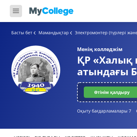
Басты бет
Мамандықтар
Электромонтер (түрлері жән
Менің колледжім
ҚР «Халық 
атындағы 
Өтінім қалдыру
Оқыту бағдарламалары
7