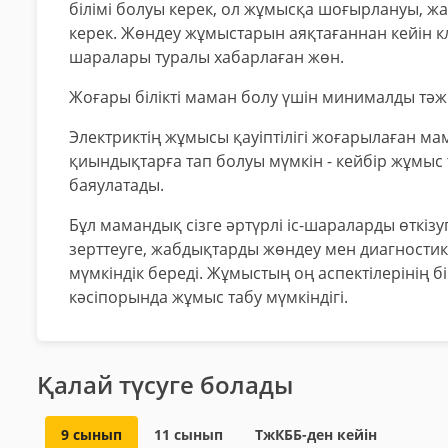
білімі болуы керек, ол жұмысқа шоғырлануы, жау
керек. Жөндеу жұмыстарын аяқтағаннан кейін к
шаралары туралы хабарлаған жөн.
Жоғары білікті маман болу үшін минималды тәжір
Электриктің жұмысы қауіптілігі жоғарылаған м
қиындықтарға тап болуы мүмкін - кейбір жұмыс 
баяулатады.
Бұл мамандық сізге әртүрлі іс-шараларды өткі
зерттеуге, жабдықтарды жөндеу мен диагности
мүмкіндік береді. Жұмыстың оң аспектілерінің б
кәсіпорында жұмыс табу мүмкіндігі.
Қалай түсуге болады
9 сынып
11 сынып
ТжКББ-ден кейін