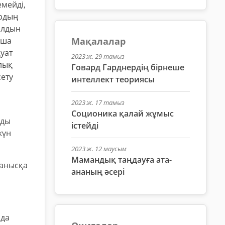
мейді,
ардың
алдын
Мақалалар
нша
уат
2023 ж. 29 тамыз
лық
Говард Гарднердің бірнеше
ету
интеллект теориясы
2023 ж. 17 тамыз
Соционика қалай жұмыс
рды
істейді
күн
2023 ж. 12 маусым
Мамандық таңдауға ата-
ранысқа
ананың әсері
нда