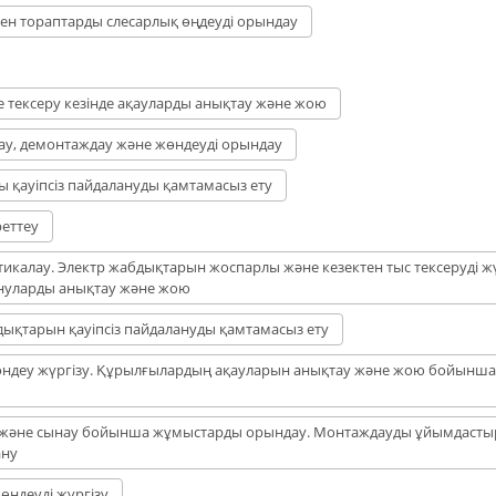
мен тораптарды слесарлық өңдеуді орындау
 тексеру кезінде ақауларды анықтау және жою
у, демонтаждау және жөндеуді орындау
 қауіпсіз пайдалануды қамтамасыз ету
еттеу
калау. Электр жабдықтарын жоспарлы және кезектен тыс тексеруді жү
нуларды анықтау және жою
дықтарын қауіпсіз пайдалануды қамтамасыз ету
өндеу жүргізу. Құрылғылардың ақауларын анықтау және жою бойынша
у және сынау бойынша жұмыстарды орындау. Монтаждауды ұйымдасты
ану
өндеуді жүргізу