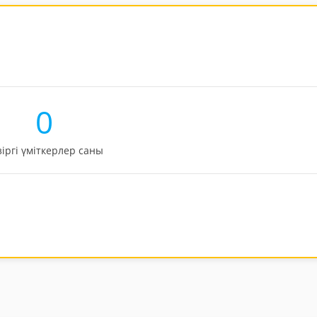
0
зіргі үміткерлер саны