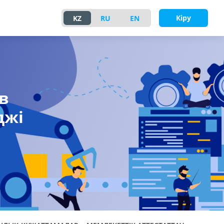
Кіру
KZ
RU
EN
в
джі