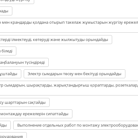
нады
р мен крандарды қолдана отырып такелаж жұмыстарын жүргізу ережел
терді ілмектеуді, көтеруді және жылжытуды орындайды
 біледі
ңбалануын түсіндіреді
 ұштайды
Электр сымдарын төсеу мен бекітуді орындайды
тр сымдарын, шырақтарды, жарықтандырғыш қораптарды, розеткалар
осу шарттарын сақтайды
 монтаждау ережелерін сипаттайды
айды
Выполнение отдельных работ по монтажу электрооборудова
борудования