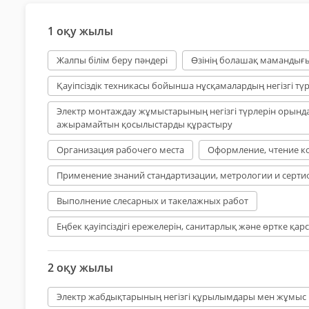
1 оқу жылы
Жалпы білім беру пәндері
Өзінің болашақ мамандығы
Қауіпсіздік техникасы бойынша нұсқамалардың негізгі т
Электр монтаждау жұмыстарының негізгі түрлерін орында
ажырамайтын қосылыстарды құрастыру
Организация рабочего места
Оформление, чтение к
Применение знаний стандартизации, метрологии и серти
Выполнение слесарных и такелажных работ
Еңбек қауіпсіздігі ережелерін, санитарлық және өртке қар
2 оқу жылы
Электр жабдықтарының негізгі құрылымдары мен жұмыс