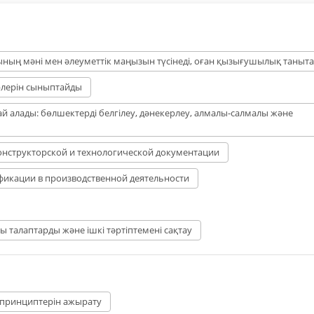
ның мәні мен әлеуметтік маңызын түсінеді, оған қызығушылық таныт
үрлерін сыныптайды
й алады: бөлшектерді белгілеу, дәнекерлеу, алмалы-салмалы және
онструкторской и технологической документации
фикации в производственной деятельности
сы талаптарды және ішкі тәртіптемені сақтау
 принциптерін ажырату