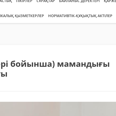
АСТЫҚ
ПІКІРЛЕР
СҰРАҚТАР
БАЙЛАНЫС ДЕРЕКТЕРІ
ҚАРЖ
ИКАЛЫҚ ҚЫЗМЕТКЕРЛЕР
НОРМАТИВТІК-ҚҰҚЫҚТЫҚ АКТІЛЕР
лері бойынша) мамандығы
уы