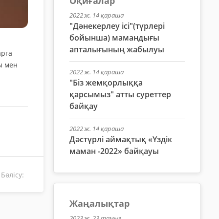
Оқиғалар
2022 ж. 14 қараша
"Дәнекерлеу ісі"(түрлері
бойынша) мамандығы
апталығының жабылуы
арға
ы мен
2022 ж. 14 қараша
"Біз жемқорлыққа
қарсымыз" атты суреттер
байқау
2022 ж. 14 қараша
Дәстүрлі аймақтық «Үздік
маман -2022» байқауы
Бөлісу:
Жаңалықтар
2023 ж. 23 тамыз