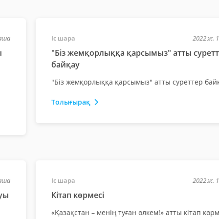
раша
Іс шара
2022 ж. 
ы
"Біз жемқорлыққа қарсымыз" атты сурет
байқау
"Біз жемқорлыққа қарсымыз" атты суреттер бай
Толығырақ
раша
Іс шара
2022 ж. 
ауы
Кітап көрмесі
«Қазақстан – менің туған өлкем!» атты кітап көрм