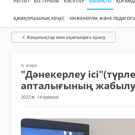
НЕГІЗГІ
БІЗ ТУРАЛЫ
КӘСІПТЕР
ҚЫЗЫҚТЫ
ҚОҒАМД
ҚАМҚОРШЫЛЫҚ КЕҢЕС
ИНЖЕНЕРЛІК ЖӘНЕ ПЕДАГОГ
Жаңалықтар мен оқиғаларға оралу
Іс шара
"Дәнекерлеу ісі"(түр
апталығының жабыл
2022 ж. 14 қараша