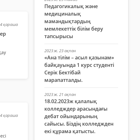
Педагогикалық және
медициналық
мамандықтардың
14 қараша
мемлекеттік білім беру
тер
тапсырысы
2023 ж. 23 ақпан
қау
«Ана тілім – асыл қазынам»
байқауында 1 курс студенті
Серік Бектібай
марапатталды.
2023 ж. 21 ақпан
18.02.2023ж қалалық
колледждер арасындағы
14 қараша
дебат ойындарының
сайысы. Біздің колледжден
екі құрама қатысты.
есі