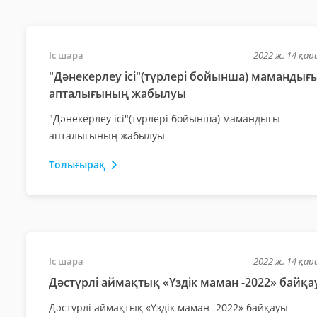
Іс шара
2022 ж. 14 қа
"Дәнекерлеу ісі"(түрлері бойынша) мамандығ
апталығының жабылуы
"Дәнекерлеу ісі"(түрлері бойынша) мамандығы
апталығының жабылуы
Толығырақ
Іс шара
2022 ж. 14 қа
Дәстүрлі аймақтық «Үздік маман -2022» байқ
Дәстүрлі аймақтық «Үздік маман -2022» байқауы