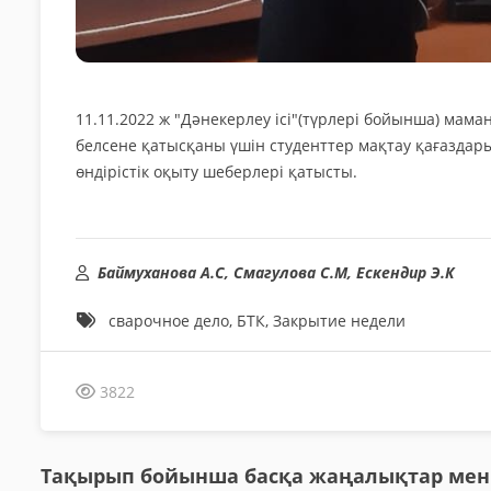
11.11.2022 ж "Дәнекерлеу ісі"(түрлері бойынша) мам
белсене қатысқаны үшін студенттер мақтау қағаздар
өндірістік оқыту шеберлері қатысты.
Баймуханова А.С, Смагулова С.М, Ескендир Э.К
сварочное дело, БТК, Закрытие недели
3822
Тақырып бойынша басқа жаңалықтар мен