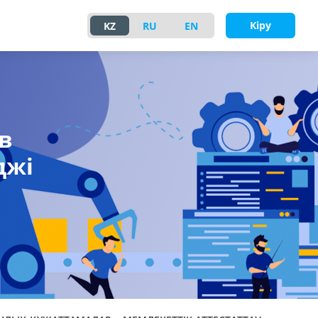
Кіру
KZ
RU
EN
в
джі