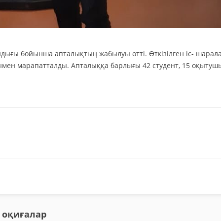
андығы бойынша апталықтың жабылуы өтті. Өткізілген іс- шарал
ымен марапатталды. Апталыққа барлығы 42 студент, 15 оқытуш
 оқиғалар