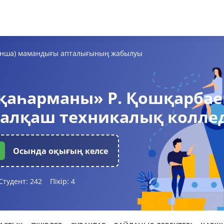
йынша) мамандығы апталығының жабылуы
қаһарманы» Р. Қошқарбае
Балқаш техникалық колле
Осында оқығың келсе
Студент:
242
Пікір:
4