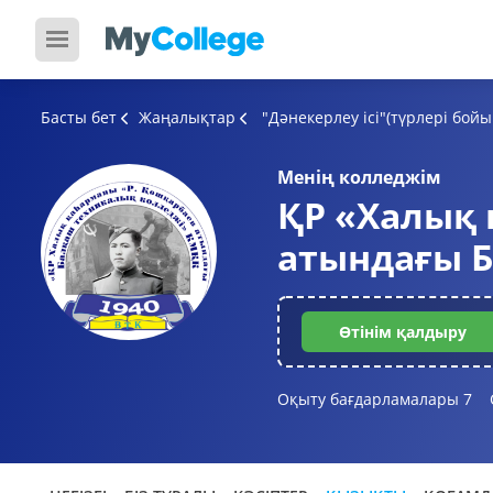
Басты бет
Жаңалықтар
"Дәнекерлеу ісі"(түрлері бо
Менің колледжім
ҚР «Халық 
атындағы 
Өтінім қалдыру
Оқыту бағдарламалары
7