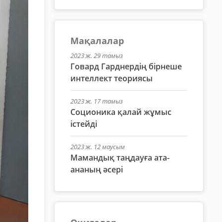
Мақалалар
2023 ж. 29 тамыз
Говард Гарднердің бірнеше
интеллект теориясы
2023 ж. 17 тамыз
Соционика қалай жұмыс
істейді
2023 ж. 12 маусым
Мамандық таңдауға ата-
ананың әсері