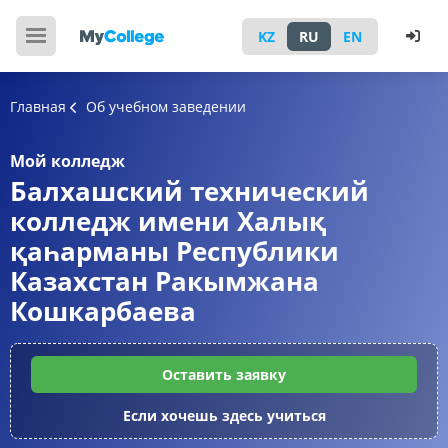
KZ
RU
EN
Главная
Об учебном заведении
Мой колледж
Балхашский технический
колледж имени Халық
қаһарманы Республики
Казахстан Ракымжана
Кошкарбаева
Оставить заявку
Если хочешь здесь учиться