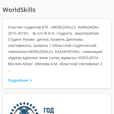
WorldSkills
Участие студентов БТК «WORLDSKILLS KARAGADA»
2015-2019гг. № п/п Ф.И.О. студента, мероприятие
Студент Руково- дитель Уровень Дипломы,
сертификаты, грамоты 1 Областной студенческий
чемпионат«WORLDSKILLS KAZAKHSTAN», номинация
«Құрғақ құрылыс және сылақ жұмысы» УОКО,2015г.
Муслим Айзат Абенова А.М. областной сертификат 2
...
Подробнее