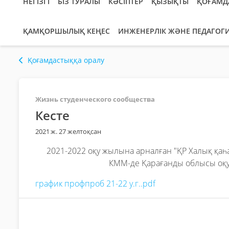
НЕГІЗГІ
БІЗ ТУРАЛЫ
КӘСІПТЕР
ҚЫЗЫҚТЫ
ҚОҒАМД
ҚАМҚОРШЫЛЫҚ КЕҢЕС
ИНЖЕНЕРЛІК ЖӘНЕ ПЕДАГОГ
Қоғамдастыққа оралу
Жизнь студенческого сообщества
Кесте
2021 ж. 27 желтоқсан
2021-2022 оқу жылына арналған "ҚР Халық қа
КММ-де Қарағанды облысы оқу
график профпроб 21-22 у.г..pdf