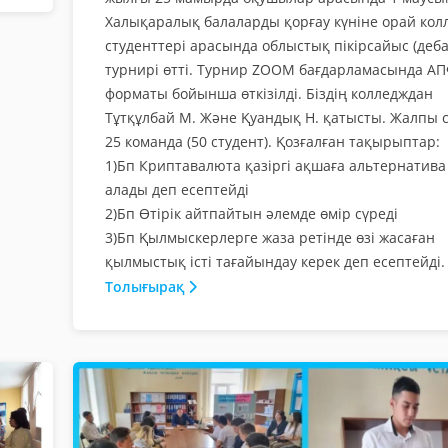
Халықаралық балаларды қорғау күніне орай кол
студенттері арасында облыстық пікірсайыс (деба
турнирі өтті. Турнир ZOOM бағдарламасында А
форматы бойынша өткізілді. Біздің колледждан
Тұтқұлбай М. Және Қуандық Н. қатысты. Жалпы с
25 команда (50 студент). Қозғалған тақырыптар:
1)Бп Криптавалюта қазіргі ақшаға альтернатива
алады деп есептейді
2)Бп Өтірік айтпайтын әлемде өмір сүреді
3)Бп Қылмыскерлерге жаза ретінде өзі жасаған
қылмыстық істі тағайындау керек деп есептейді.
Толығырақ