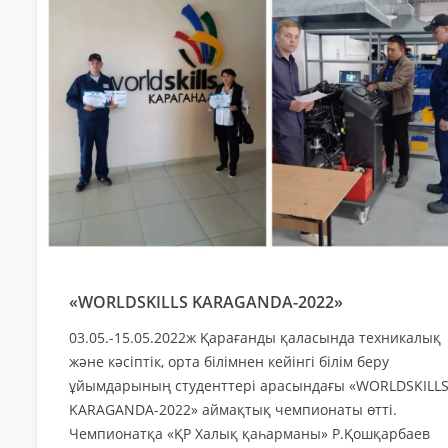
«WORLDSKILLS KARAGANDA-2022»
03.05.-15.05.2022ж Қарағанды қаласында техникалық
және кәсіптік, орта білімнен кейінгі білім беру
ұйымдарының студенттері арасындағы «WORLDSKILL
KARAGANDA-2022» аймақтық чемпионаты өтті.
Чемпионатқа «ҚР Халық қаһарманы» Р.Қошқарбаев