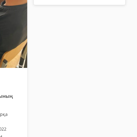
ғының
арқа
022
м