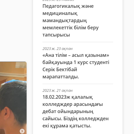
Педагогикалық және
медициналық
мамандықтардың
мемлекеттік білім беру
тапсырысы
2023 ж. 23 ақпан
«Ана тілім – асыл қазынам»
байқауында 1 курс студенті
Серік Бектібай
марапатталды.
2023 ж. 21 ақпан
18.02.2023ж қалалық
колледждер арасындағы
дебат ойындарының
сайысы. Біздің колледжден
екі құрама қатысты.