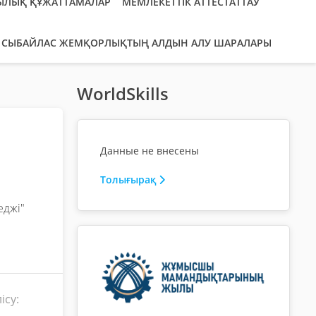
ЫЛЫҚ ҚҰЖАТТАМАЛАР
МЕМЛЕКЕТТІК АТТЕСТАТТАУ
СЫБАЙЛАС ЖЕМҚОРЛЫҚТЫҢ АЛДЫН АЛУ ШАРАЛАРЫ
WorldSkills
Данные не внесены
Толығырақ
еджі"
ісу: