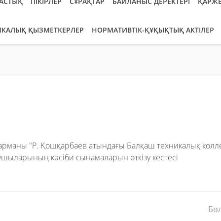
АСТЫҚ
ПІКІРЛЕР
СҰРАҚТАР
БАЙЛАНЫС ДЕРЕКТЕРІ
ҚАРЖ
ИКАЛЫҚ ҚЫЗМЕТКЕРЛЕР
НОРМАТИВТІК-ҚҰҚЫҚТЫҚ АКТІЛЕР
һарманы "Р. Қошқарбаев атындағы Балқаш техникалық колл
шыларының кәсіби сынамаларын өткізу кестесі
Бөл