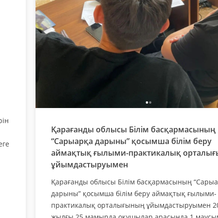
рін
Қарағанды облысы Білім басқармасының
“Сарыарқа дарыны” қосымша білім беру
еге
аймақтық ғылыми-практикалық орталы
ұйымдастыруымен
Қарағанды облысы Білім басқармасының “Сары
дарыны” қосымша білім беру аймақтық ғылыми-
практикалық орталығының ұйымдастыруымен 2
жылғы 25 мамырда оқушылар арасында 1 маусы