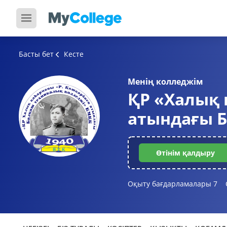
Басты бет
Кесте
Менің колледжім
ҚР «Халық 
атындағы 
Өтінім қалдыру
Оқыту бағдарламалары
7