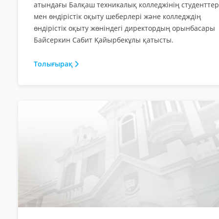
атындағы Балқаш техникалық колледжінің студенттер
мен өндірістік оқыту шеберлері және колледждің
өндірістік оқыту жөніндегі директордың орынбасары
Байсеркин Сабит Қайырбекұлы қатысты.
Толығырақ