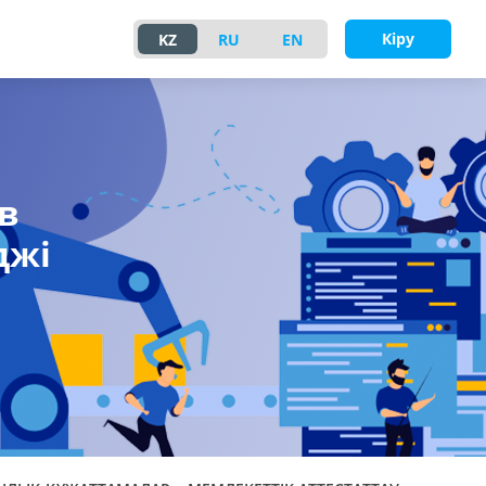
Кіру
KZ
RU
EN
в
джі