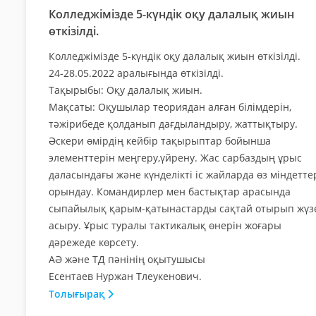
Колледжімізде 5-күндік оқу далалық жиын
өткізілді.
Колледжімізде 5-күндік оқу далалық жиын өткізілді.
24-28.05.2022 аралығында өткізілді.
Тақырыбы: Оқу далалық жиын.
Мақсаты: Оқушылар теориядан алған білімдерін,
тәжірибеде қолданып дағдыландыру, жаттықтыру.
Әскери өмірдің кейбір тақырыптар бойынша
элементтерін меңгеру,үйрену. Жас сарбаздың ұрыс
даласындағы және күнделікті іс жайларда өз міндетте
орындау. Командирлер мен бастықтар арасында
сыпайылық қарым-қатынастарды сақтай отырып жүз
асыру. Ұрыс туралы тактикалық өнерін жоғары
дәрежеде көрсету.
АӘ және ТД пәнінің оқытушысы
Есентаев Нуржан Тлеукенович.
Толығырақ