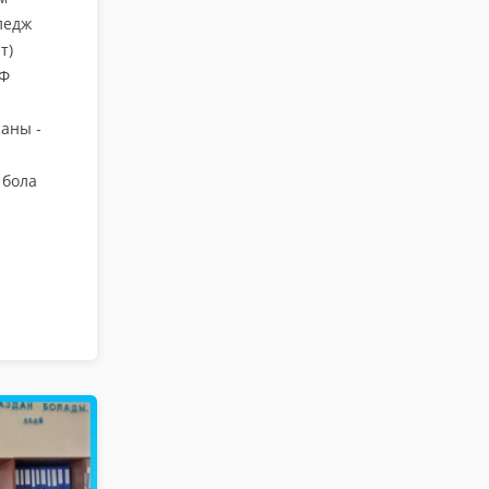
ледж
т)
ПФ
аны -
 бола