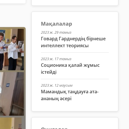
Мақалалар
2023 ж. 29 тамыз
Говард Гарднердің бірнеше
интеллект теориясы
2023 ж. 17 тамыз
Соционика қалай жұмыс
істейді
2023 ж. 12 маусым
Мамандық таңдауға ата-
ананың әсері