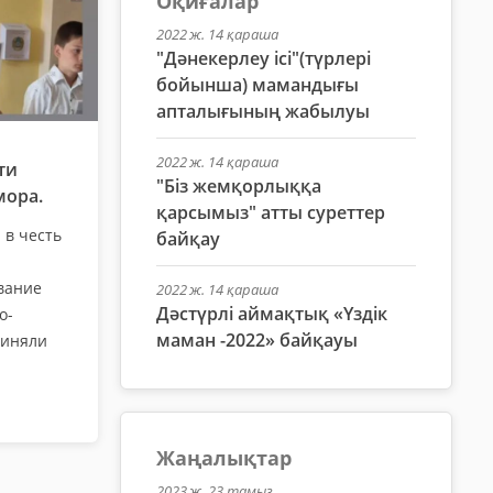
Оқиғалар
2022 ж. 14 қараша
"Дәнекерлеу ісі"(түрлері
бойынша) мамандығы
апталығының жабылуы
2022 ж. 14 қараша
ти
"Біз жемқорлыққа
мора.
қарсымыз" атты суреттер
 в честь
байқау
вание
2022 ж. 14 қараша
Дәстүрлі аймақтық «Үздік
о-
маман -2022» байқауы
риняли
Жаңалықтар
2023 ж. 23 тамыз