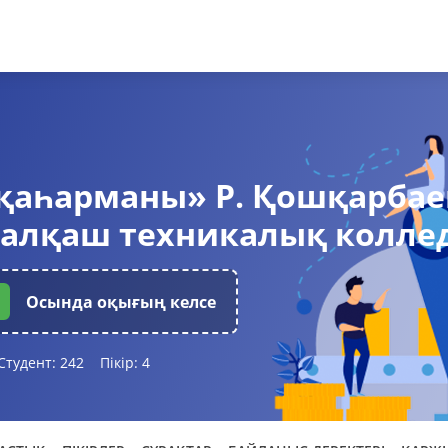
қаһарманы» Р. Қошқарбае
Балқаш техникалық колле
Осында оқығың келсе
Студент:
242
Пікір:
4