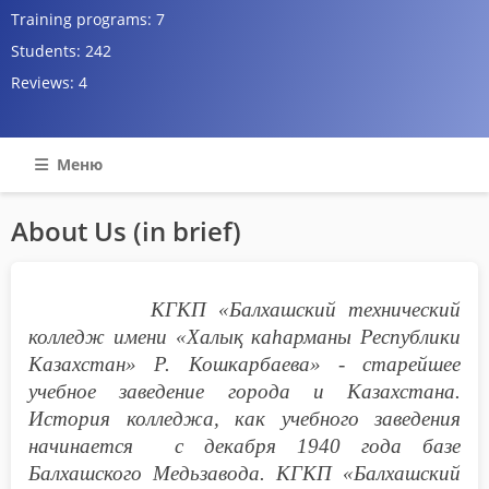
Training programs:
7
Students:
242
Reviews:
4
Меню
About Us (in brief)
КГКП «Балхашский технический
колледж имени «Халық каһарманы Республики
Казахстан» Р. Кошкарбаева» -
старейшее
учебное заведение города и Казахстана.
История колледжа, как учебного заведения
начинается с декабря 1940 года базе
Балхашского Медьзавода.
КГКП «Балхашский