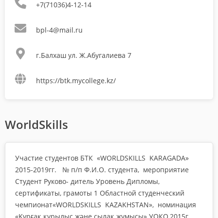
+7(71036)4-12-14
bpl-4@mail.ru
г.Балхаш ул. Ж.Абугалиева 7
https://btk.mycollege.kz/
WorldSkills
Участие студентов БТК «WORLDSKILLS KARAGADA»
2015-2019гг. № п/п Ф.И.О. студента, мероприятие
Студент Руково- дитель Уровень Дипломы,
сертификаты, грамоты 1 Областной студенческий
чемпионат«WORLDSKILLS KAZAKHSTAN», номинация
«Құрғақ құрылыс және сылақ жұмысы» УОКО,2015г.