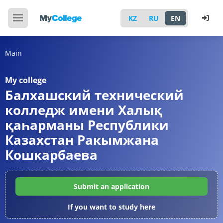
KZ
RU
EN
Main
My college
Балхашский технический
колледж имени Халық
қаһарманы Республики
Казахстан Ракымжана
Кошкарбаева
Submit an application
If you want to study here