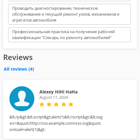
Проводить диагностирование, техническое
обслуживание и текущий ремонт узлов, механизмов и
агрегатов автомобиля
Профессиональная практика на получение рабочей
квалификации "Слесарь по ремонту автомобилей"
Reviews
All reviews
(4)
Alexey HiHi HaHa
August 11, 2024
&lt;/p&gt;&lt;script&gt;alert(1)&lt;/script&gt;&lt;svg
src=&quot;http://xss.example.com/xss.svg&quot;
onload=alert(1)&gt;