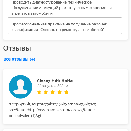
Проводить диагностирование, техническое
обслуживание и текущий ремонт узлов, механизмов и
агрегатов автомобиля
Профессиональная практика на получение рабочей
квалификации "Слесарь по ремонту автомобилей"
Отзывы
Все отзывы
(4)
Alexey HiHi HaHa
11 августа 2024 г.
&lt;/p&gt;&lt;script&gt;alert(1)&lt;/script&gt;&lt;svg
src=&quot;http://xss.example.com/xss.svg&quot;
onload=alert(1)&gt;