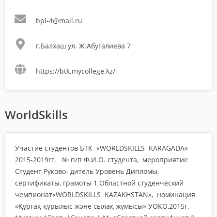
bpl-4@mail.ru
г.Балхаш ул. Ж.Абугалиева 7
https://btk.mycollege.kz/
WorldSkills
Участие студентов БТК «WORLDSKILLS KARAGADA»
2015-2019гг. № п/п Ф.И.О. студента, мероприятие
Студент Руково- дитель Уровень Дипломы,
сертификаты, грамоты 1 Областной студенческий
чемпионат«WORLDSKILLS KAZAKHSTAN», номинация
«Құрғақ құрылыс және сылақ жұмысы» УОКО,2015г.